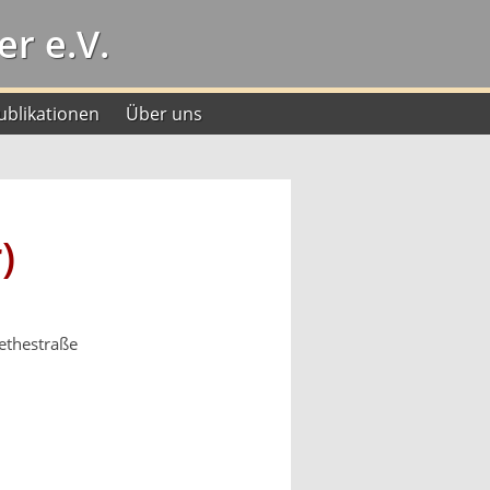
r e.V.
ublikationen
Über uns
)
ethestraße