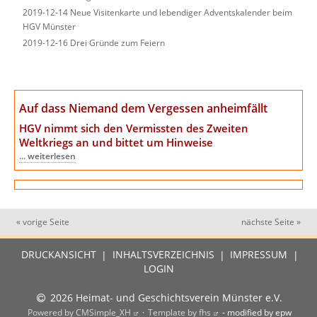
2019-12-14 Neue Visitenkarte und lebendiger Adventskalender beim
HGV Münster
2019-12-16 Drei Gründe zum Feiern
Auf dass Niemand dem Vergessen anheimfällt
HGV nimmt sich den Vermissten des Zweiten
Weltkriegs an
und bittet um Hinweise
... weiterlesen
« vorige Seite
nächste Seite »
DRUCKANSICHT
|
INHALTSVERZEICHNIS
|
IMPRESSUM
|
LOGIN
2026 Heimat- und Geschichtsverein Münster e.V.
Powered by CMSimple_XH
·
Template by fhs
- modified by epw