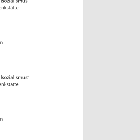
lsozialismus“
nkstätte
en
lsozialismus“
nkstätte
en