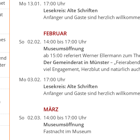
net
Mo
13.01.
17:00 Uhr
Lesekreis: Alte Schriften
ät
Anfänger und Gäste sind herzlich willkomm
FEBRUAR
hes
So
02.02.
14:00 bis 17:00 Uhr
Museumsöffnung
ab 15:00 referiert Werner Ellermann zum T
end
Der Gemeinderat in Münster
– „Feierabendp
ter
viel Engagement, Herzblut und natürlich au
Mo
03.02.
17:00 Uhr
Lesekreis: Alte Schriften
Anfänger und Gäste sind herzlich willkomm
n
MÄRZ
So
02.03.
14:00 bis 17:00 Uhr
Museumsöffnung
Fastnacht im Museum