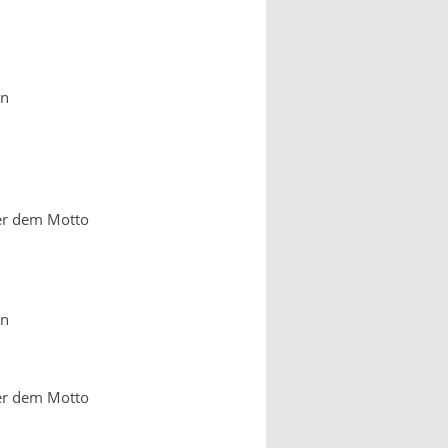
en
ter dem Motto
en
ter dem Motto