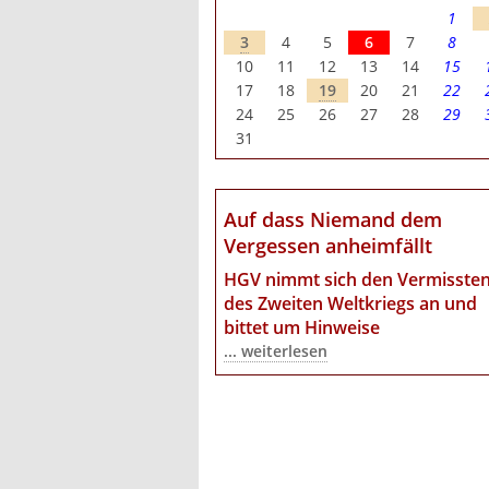
1
3
4
5
6
7
8
10
11
12
13
14
15
17
18
19
20
21
22
24
25
26
27
28
29
31
Auf dass Niemand dem
Vergessen anheimfällt
HGV nimmt sich den Vermisste
des Zweiten Weltkriegs an
und
bittet um Hinweise
... weiterlesen