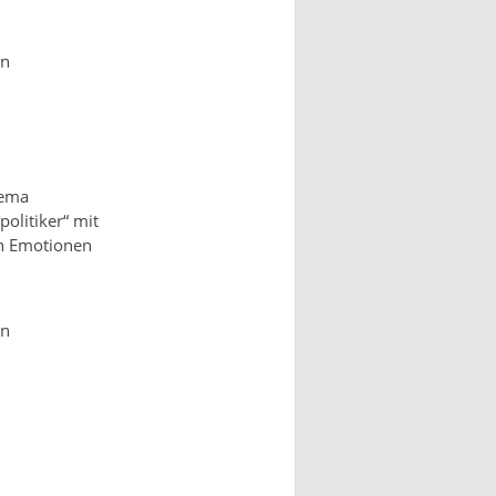
en
hema
olitiker“ mit
ch Emotionen
en