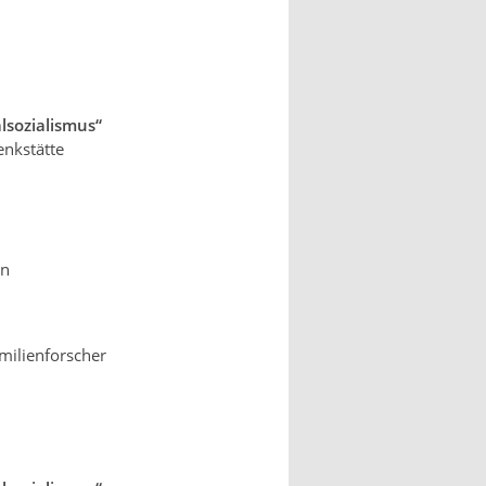
lsozialismus“
nkstätte
en
milienforscher