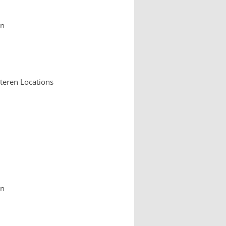
en
iteren Locations
en