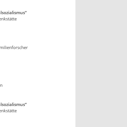
lsozialismus“
nkstätte
milienforscher
en
lsozialismus“
nkstätte