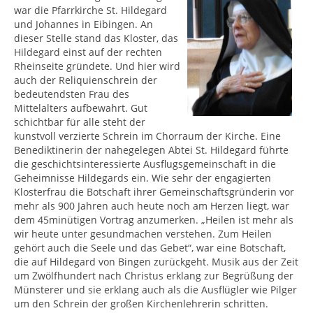
war die Pfarrkirche St. Hildegard
und Johannes in Eibingen. An
dieser Stelle stand das Kloster, das
Hildegard einst auf der rechten
Rheinseite gründete. Und hier wird
auch der Reliquienschrein der
bedeutendsten Frau des
Mittelalters aufbewahrt. Gut
schichtbar für alle steht der
kunstvoll verzierte Schrein im Chorraum der Kirche. Eine
Benediktinerin der nahegelegen Abtei St. Hildegard führte
die geschichtsinteressierte Ausflugsgemeinschaft in die
Geheimnisse Hildegards ein. Wie sehr der engagierten
Klosterfrau die Botschaft ihrer Gemeinschaftsgründerin vor
mehr als 900 Jahren auch heute noch am Herzen liegt, war
dem 45minütigen Vortrag anzumerken. „Heilen ist mehr als
wir heute unter gesundmachen verstehen. Zum Heilen
gehört auch die Seele und das Gebet“, war eine Botschaft,
die auf Hildegard von Bingen zurückgeht. Musik aus der Zeit
um Zwölfhundert nach Christus erklang zur Begrüßung der
Münsterer und sie erklang auch als die Ausflügler wie Pilger
um den Schrein der großen Kirchenlehrerin schritten.